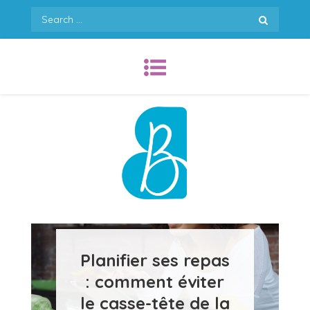
Skip
Search
to
for:
content
Bamas en cuisine !
Planifier ses repas
: comment éviter
le casse-tête de la