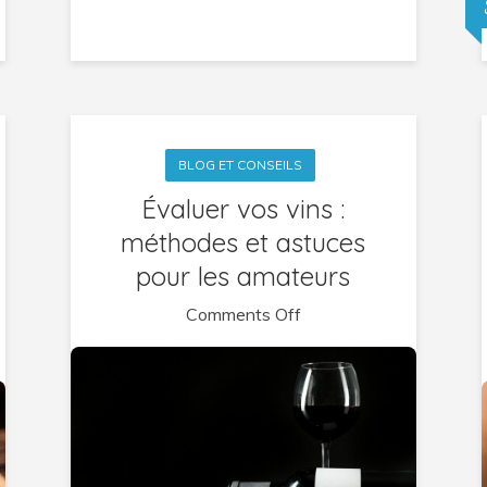
BLOG ET CONSEILS
Évaluer vos vins :
méthodes et astuces
pour les amateurs
on
Comments Off
Évaluer
vos
vins
:
méthodes