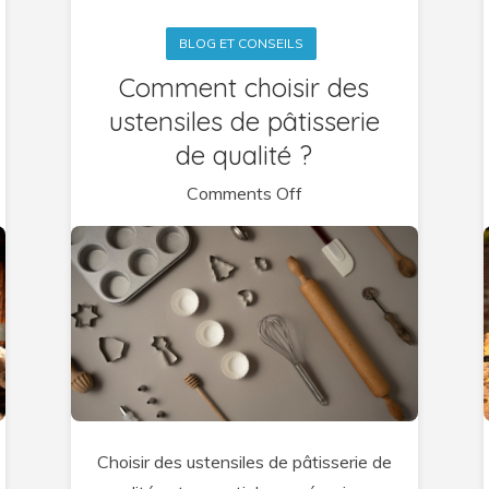
BLOG ET CONSEILS
Comment choisir des
ustensiles de pâtisserie
de qualité ?
on
Comments Off
Comment
choisir
des
ustensiles
de
pâtisserie
de
qualité
Choisir des ustensiles de pâtisserie de
?