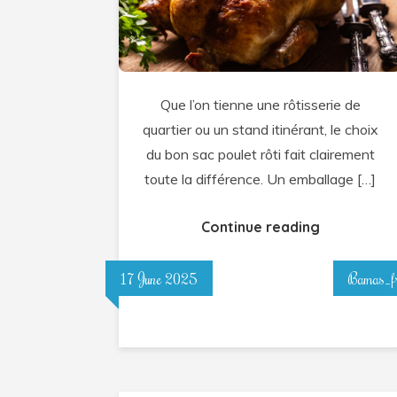
sac
pour
poulet
rôti
Que l’on tienne une rôtisserie de
est
quartier ou un stand itinérant, le choix
essentiel
du bon sac poulet rôti fait clairement
pour
toute la différence. Un emballage […]
les
professionnel
Continue reading
?
17 June 2025
Bamas_f