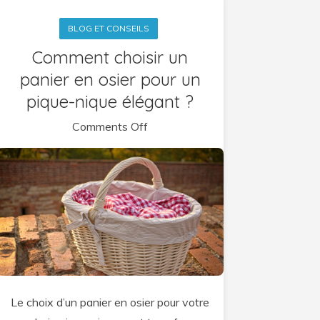
BLOG ET CONSEILS
Comment choisir un
panier en osier pour un
pique-nique élégant ?
on
Comments Off
Comment
choisir
un
panier
en
osier
pour
un
Le choix d’un panier en osier pour votre
pique-