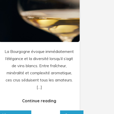
meilleurs
vins
blancs
de
bourgogne
:
comment
La Bourgogne évoque immédiatement
choisir
l’élégance et la diversité lorsqu’il s’agit
celui
de vins blancs. Entre fraîcheur,
qui
minéralité et complexité aromatique,
sera
ces crus séduisent tous les amateurs.
parfait
[…]
pour
votre
Continue reading
table
?