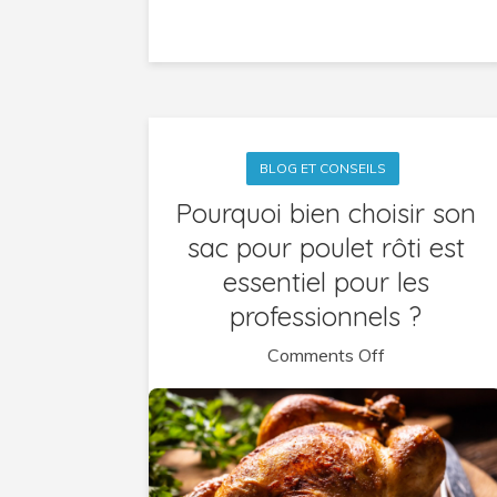
BLOG ET CONSEILS
Pourquoi bien choisir son
sac pour poulet rôti est
essentiel pour les
professionnels ?
on
Comments Off
Pourquoi
bien
choisir
son