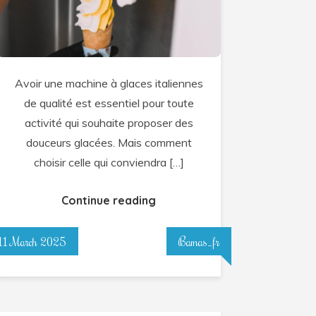
à
glaces
italiennes
pour
Avoir une machine à glaces italiennes
votre
de qualité est essentiel pour toute
activité
activité qui souhaite proposer des
professionnelle
douceurs glacées. Mais comment
choisir celle qui conviendra […]
Continue reading
11 March 2025
Bamas_fr