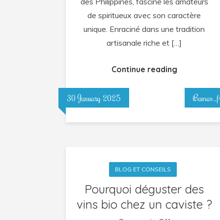
des Philippines, fascine les amateurs
cœur
de spiritueux avec son caractère
des
unique. Enraciné dans une tradition
Philippines
artisanale riche et […]
!
Continue reading
30 January 2025
Bamas_f
BLOG ET CONSEILS
Pourquoi déguster des
vins bio chez un caviste ?