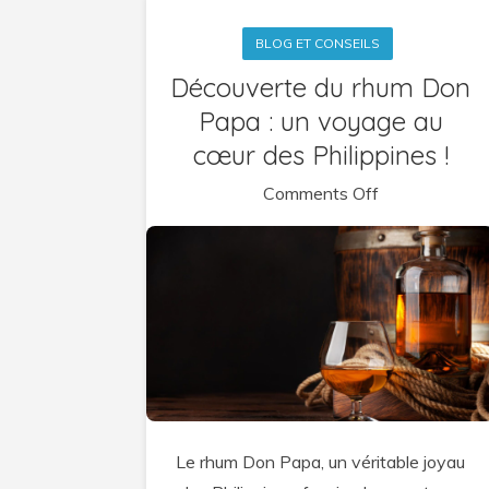
BLOG ET CONSEILS
Découverte du rhum Don
Papa : un voyage au
cœur des Philippines !
on
Comments Off
Découverte
du
rhum
Don
Papa
:
un
voyage
Le rhum Don Papa, un véritable joyau
au