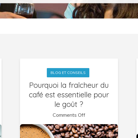
BLOG ET CONSEILS
Pourquoi la fraîcheur du
café est essentielle pour
le goût ?
on
Comments Off
Pourquoi
la