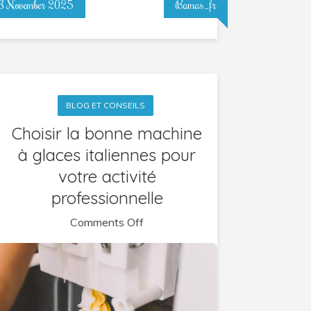
3 November 2025
Bamas_fr
BLOG ET CONSEILS
Choisir la bonne machine
à glaces italiennes pour
votre activité
professionnelle
on
Comments Off
Choisir
la
bonne
machine