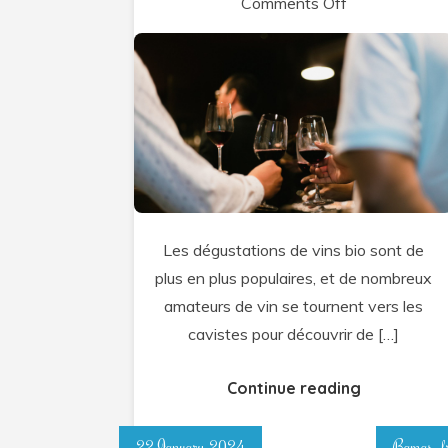
on
Comments Off
Pourquoi
déguster
des
vins
bio
chez
un
caviste
Les dégustations de vins bio sont de
?
plus en plus populaires, et de nombreux
amateurs de vin se tournent vers les
cavistes pour découvrir de […]
Continue reading
22 January 2024
Bamas_f