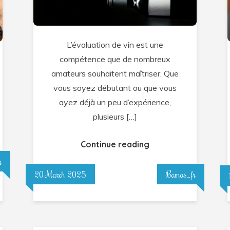
et
astuces
pour
L’évaluation de vin est une
les
compétence que de nombreux
amateurs
amateurs souhaitent maîtriser. Que
vous soyez débutant ou que vous
ayez déjà un peu d’expérience,
plusieurs […]
s
Continue reading
r
20 March 2025
Bamas_fr