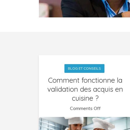
BLOG ET CONSEILS
Comment fonctionne la
validation des acquis en
cuisine ?
on
Comments Off
Comment
fonctionne