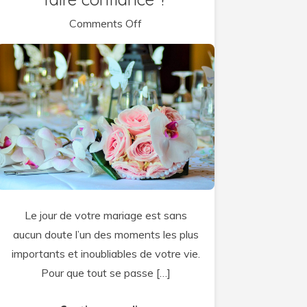
on
Comments Off
Traiteur
pour
votre
repas
de
mariage
:
pourquoi
lui
faire
Le jour de votre mariage est sans
confiance
aucun doute l’un des moments les plus
?
importants et inoubliables de votre vie.
Pour que tout se passe […]