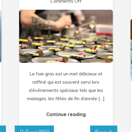
on
Comments Off
Choisir
le
foie
gras
d’oie
pour
votre
événement…
Le foie gras est un met délicieux et
raffiné qui est souvent servi lors
d’événements spéciaux tels que les
mariages, les fêtes de fin d’année […]
Continue reading
r
11 August 2023
Bamas_fr