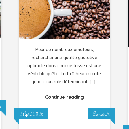
fraîcheur
du
café
est
essentielle
pour
Pour de nombreux amateurs,
le
rechercher une qualité gustative
goût
optimale dans chaque tasse est une
?
véritable quête. La fraîcheur du café
joue ici un rôle déterminant. […]
Continue reading
r
2 April 2026
Bamas_fr