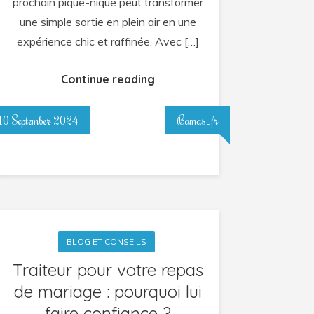
prochain pique-nique peut transformer
nique
une simple sortie en plein air en une
élégant
expérience chic et raffinée. Avec […]
?
Continue reading
10 September 2024
Bamas_fr
BLOG ET CONSEILS
Traiteur pour votre repas
de mariage : pourquoi lui
faire confiance ?