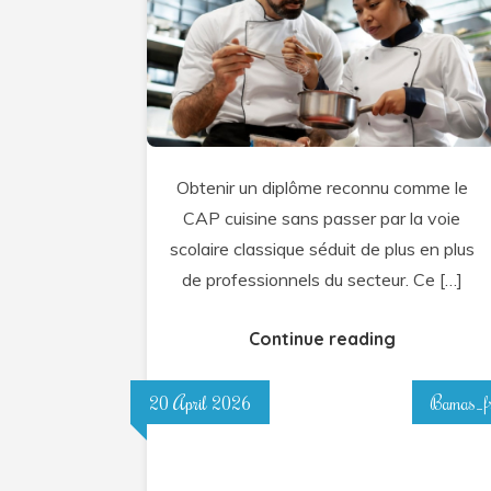
la
validation
des
acquis
en
cuisine
Obtenir un diplôme reconnu comme le
?
CAP cuisine sans passer par la voie
scolaire classique séduit de plus en plus
de professionnels du secteur. Ce […]
Continue reading
20 April 2026
Bamas_f