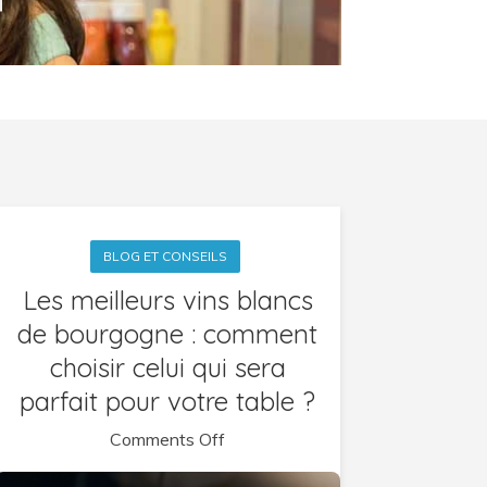
BLOG ET CONSEILS
Les meilleurs vins blancs
de bourgogne : comment
choisir celui qui sera
parfait pour votre table ?
on
Comments Off
Les