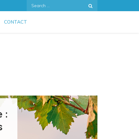
Search
for:
CONTACT
 :
s