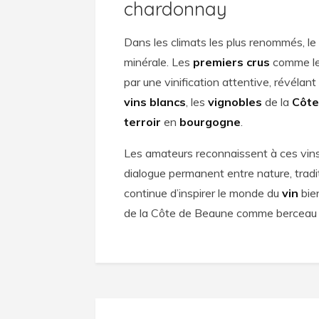
chardonnay
Dans les climats les plus renommés, l
minérale. Les
premiers crus
comme les
par une vinification attentive, révélant
vins blancs
, les
vignobles
de la
Côte
terroir
en
bourgogne
.
Les amateurs reconnaissent à ces vins
dialogue permanent entre nature, trad
continue d’inspirer le monde du
vin
bien
de la Côte de Beaune comme berceau 
Post