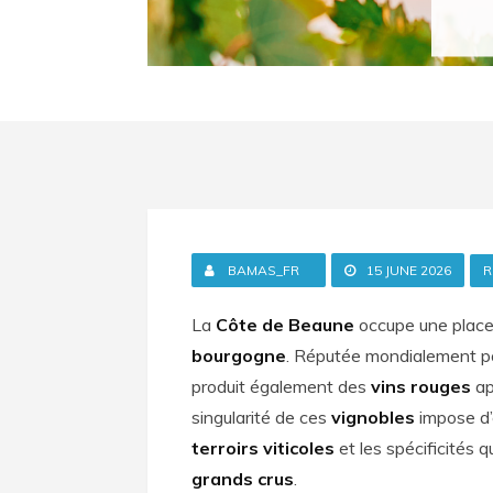
BAMAS_FR
15 JUNE 2026
R
La
Côte de Beaune
occupe une place 
bourgogne
. Réputée mondialement p
produit également des
vins rouges
ap
singularité de ces
vignobles
impose d’e
terroirs viticoles
et les spécificités 
grands crus
.