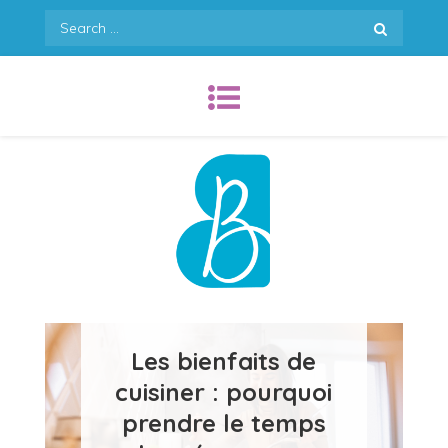
Skip
Search
to
for:
content
Bamas en cuisine !
Les bienfaits de
cuisiner : pourquoi
prendre le temps